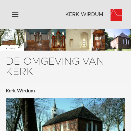
KERK WIRDUM
Home
Algemeen
Historie
DE OMGEVING VAN
Omgeving
KERK
Activiteiten
Steun ons
Kerk Wirdum
Contact
Vaktaal