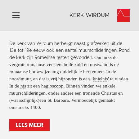
KERK WIRDUM
Home
De kerk van Wirdum herbergt naast grafzerken uit de
Algemeen
13e tot 19e eeuw ook een aantal muurschilderingen. Rond
Ondanks de
de kerk zijn Romeinse resten gevonden.
Historie
vergrote romaanse vensters in de zuid en oostwand is de
Omgeving
romaanse bouwwijze nog duidelijk te herkennen. In de
noordmuur, en dat is vrij bijzonder, is een ‘
knielnis
' te vinden.
Activiteiten
In de
nis
zit een hagioscoop. Binnen vinden we enkele
Steun ons
muurschilderingen, onder andere een tronende Christus en
Contact
(waarschijnlijk)een St. Barbara. Vermoedelijk gemaakt
omstreeks 1400.
Vaktaal
LEES MEER